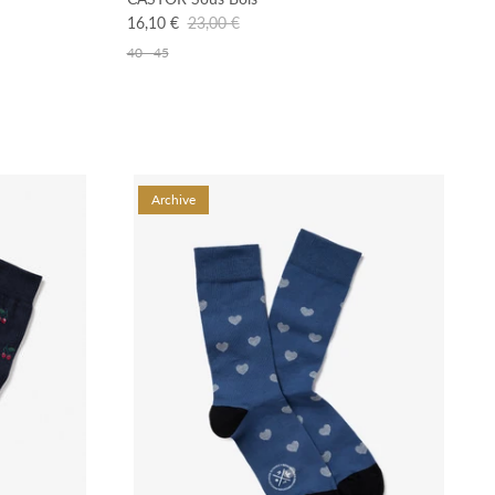
16,10 €
23,00 €
40 - 45
Archive