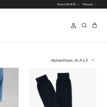
Devise
Langue
France (EUR €)
Français
Compte
Recherche
Panier
Trier
Alphabétique, de A à Z
par