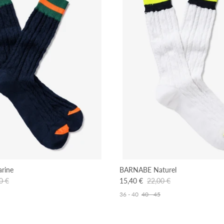
rine
BARNABE Naturel
0 €
15,40 €
22,00 €
36 - 40
40 - 45