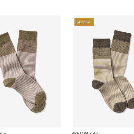
Archive
dre
BRETON Sable