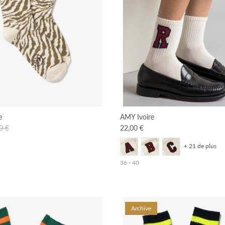
e
AMY Ivoire
0 €
22,00 €
+ 21 de plus
36 - 40
Archive