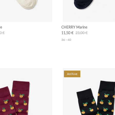
re
CHERRY Marine
0 €
11,50 €
23,00 €
36 - 40
Archive