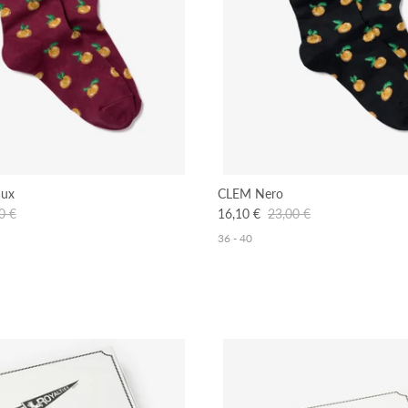
aux
CLEM Nero
0 €
16,10 €
23,00 €
36 - 40