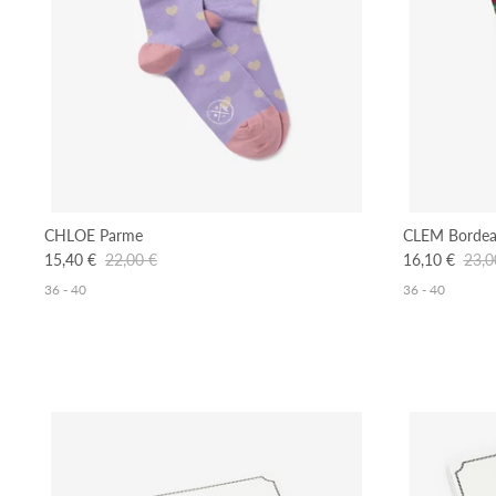
CHLOE Parme
CLEM Borde
15,40 €
22,00 €
16,10 €
23,0
36 - 40
36 - 40