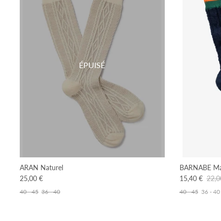
ÉPUISÉ
ARAN Naturel
BARNABE Ma
25,00 €
15,40 €
22,0
40 - 45
36 - 40
40 - 45
36 - 40