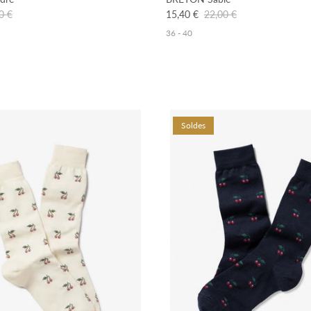
0 €
15,40 €
22,00 €
36 - 40
Soldes