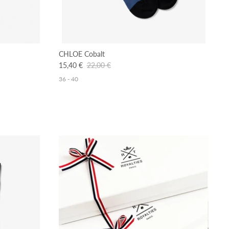
CHLOE Cobalt
15,40 €
22,00 €
36 - 40